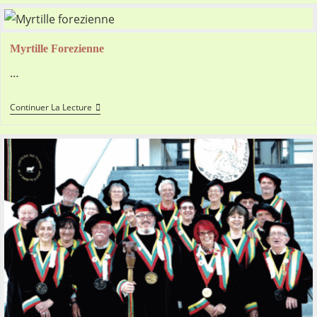
Choux
D’Arconsat
Myrtille Forezienne
…
Myrtille
Continuer La Lecture
Forezienne