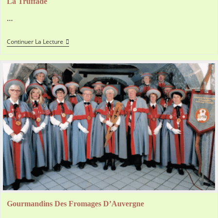
La Truffade
…
La
Continuer La Lecture
Truffade
Gourmandins Des Fromages D’Auvergne