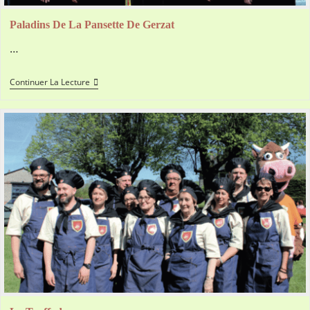
Paladins De La Pansette De Gerzat
…
Paladins
Continuer La Lecture
De
La
Pansette
De
Gerzat