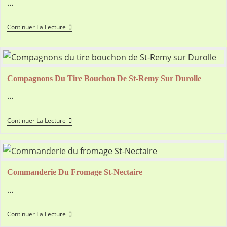
…
Gourmandins
Continuer La Lecture
Des
Fromages
D’Auvergne
Compagnons Du Tire Bouchon De St-Remy Sur Durolle
…
Compagnons
Continuer La Lecture
Du
Tire
Bouchon
De
St-
Remy
Commanderie Du Fromage St-Nectaire
Sur
Durolle
…
Commanderie
Continuer La Lecture
Du